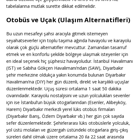
tabelalarına mutlak surette dikkat edilmelidir.
Otobüs ve Uçak (Ulaşım Alternatifleri)
Bu uzun mesafeyi şahsi aracıyla gitmek istemeyen
seyahatseverler için toplu taşıma ağında havayolu ve karayolu
olarak çok güçlü alternatifler mevcuttur. Zamandan tasarruf
etmek ve en konforlu şekilde bölgeye ulaşmak isteyenler için
en ideal seçenek hiç şüphesiz havayoludur. İstanbul Havalimanı
(IST) ve Sabiha Gökçen Havalimanı’ndan (SAW), Diyarbakır
şehir merkezine oldukça yakın konumda bulunan Diyarbakır
Havalimanı’na (DIY) her gün düzenli, direkt ve karşılıklı uçuşlar
düzenlenmektedir. Uçuş süresi ortalama 1 saat 50 dakika
civarındadır. Karayolu nostaljisini ve uzun yolculukları sevenler
için ise İstanbul’un büyük otogarlarından (Esenler, Alibeyköy,
Harem) Diyarbakır merkezli yerel lüks otobüs firmaları
(Diyarbakır Barış, Özlem Diyarbakır vb.) her gün çok sayıda
sefer düzenlemektedir. Şehirlerarası lüks otobüslerle yolculuk,
yol üstü molaları ve güzergah üstündeki otogarlara giriş-çıkış
süreleri dahil olmak üzere ortalama 20 ila 22 saat arasında