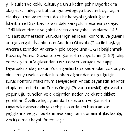
yıllık surları ve köklü kültürüyle ünlü kadim şehir Diyarbakır’a
ulaşmak, Türkiye’yi batıdan güneydoğuya boydan boya aşan
oldukça uzun ve macera dolu bir karayolu yolculuğudur.
İstanbul ile Diyarbakır arasındaki karayolu mesafesi yaklaşık
1340 kilometredir ve şahsi aracınızla seyahat ortalama 14.5 –
15 saat sürmektedir. Sürücüler için en ideal, konforlu ve güvenli
ana güzergah; İstanbul’dan Anadolu Otoyolu (O-4) ile başlayıp
Ankara üzerinden Ankara-Niğde Otoyolu’na (O-21) bağlanmak,
Pozantı, Adana, Gaziantep ve Şanlıurfa otoyollarını (O-52) takip
ederek Şanlıurfa çıkışından D950 devlet karayoluna sapıp
Diyarbakır’a ulaşmaktır. Yolun Şanlıurfa’ya kadar olan çok büyük
bir kısmı yüksek standartlı otoban ağlarından oluştuğu için
sürüş konforu maksimum seviyededir. Ancak seyahatin en kritik
etaplarından biri olan Toros Geçişi (Pozantı mevkii) ağır vasıta
yoğunluğu, tünelleri ve dik eğimleri nedeniyle ekstra dikkat
gerektirir. Özellikle kış aylarında Toroslar’da ve Şanlıurfa-
Diyarbakır arasındaki yüksek platolarda ani bastıran kar
yağışlarına ve gizli buzlanmaya karşı tam donanımlı (kış lastiği,
zincir) olmak hayati önem taşır.