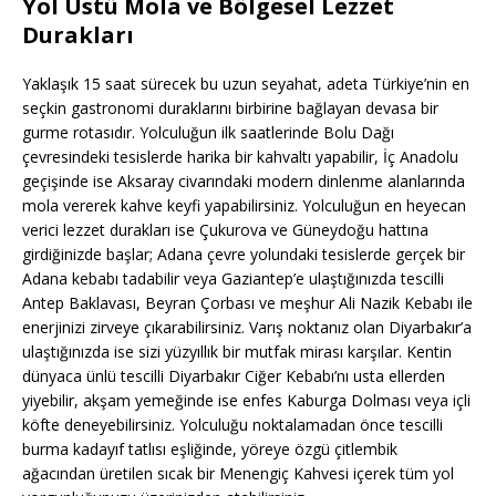
Yol Üstü Mola ve Bölgesel Lezzet
Durakları
Yaklaşık 15 saat sürecek bu uzun seyahat, adeta Türkiye’nin en
seçkin gastronomi duraklarını birbirine bağlayan devasa bir
gurme rotasıdır. Yolculuğun ilk saatlerinde Bolu Dağı
çevresindeki tesislerde harika bir kahvaltı yapabilir, İç Anadolu
geçişinde ise Aksaray civarındaki modern dinlenme alanlarında
mola vererek kahve keyfi yapabilirsiniz. Yolculuğun en heyecan
verici lezzet durakları ise Çukurova ve Güneydoğu hattına
girdiğinizde başlar; Adana çevre yolundaki tesislerde gerçek bir
Adana kebabı tadabilir veya Gaziantep’e ulaştığınızda tescilli
Antep Baklavası, Beyran Çorbası ve meşhur Ali Nazik Kebabı ile
enerjinizi zirveye çıkarabilirsiniz. Varış noktanız olan Diyarbakır’a
ulaştığınızda ise sizi yüzyıllık bir mutfak mirası karşılar. Kentin
dünyaca ünlü tescilli Diyarbakır Ciğer Kebabı’nı usta ellerden
yiyebilir, akşam yemeğinde ise enfes Kaburga Dolması veya içli
köfte deneyebilirsiniz. Yolculuğu noktalamadan önce tescilli
burma kadayıf tatlısı eşliğinde, yöreye özgü çitlembik
ağacından üretilen sıcak bir Menengiç Kahvesi içerek tüm yol