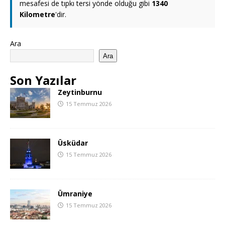
mesafesi de tıpkı tersi yönde olduğu gibi
1340
Kilometre
'dir.
Ara
Ara
Son Yazılar
Zeytinburnu
15 Temmuz 2026
Üsküdar
15 Temmuz 2026
Ümraniye
15 Temmuz 2026