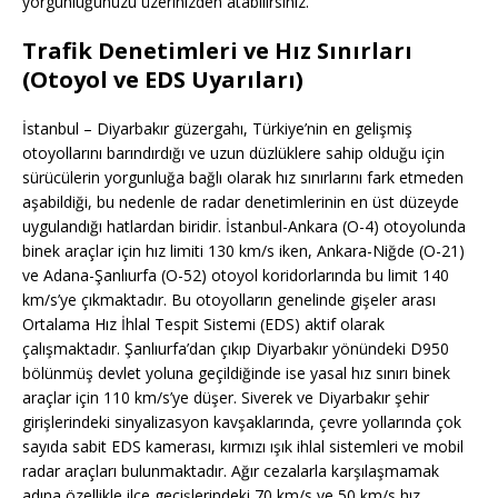
yorgunluğunuzu üzerinizden atabilirsiniz.
Trafik Denetimleri ve Hız Sınırları
(Otoyol ve EDS Uyarıları)
İstanbul – Diyarbakır güzergahı, Türkiye’nin en gelişmiş
otoyollarını barındırdığı ve uzun düzlüklere sahip olduğu için
sürücülerin yorgunluğa bağlı olarak hız sınırlarını fark etmeden
aşabildiği, bu nedenle de radar denetimlerinin en üst düzeyde
uygulandığı hatlardan biridir. İstanbul-Ankara (O-4) otoyolunda
binek araçlar için hız limiti 130 km/s iken, Ankara-Niğde (O-21)
ve Adana-Şanlıurfa (O-52) otoyol koridorlarında bu limit 140
km/s’ye çıkmaktadır. Bu otoyolların genelinde gişeler arası
Ortalama Hız İhlal Tespit Sistemi (EDS) aktif olarak
çalışmaktadır. Şanlıurfa’dan çıkıp Diyarbakır yönündeki D950
bölünmüş devlet yoluna geçildiğinde ise yasal hız sınırı binek
araçlar için 110 km/s’ye düşer. Siverek ve Diyarbakır şehir
girişlerindeki sinyalizasyon kavşaklarında, çevre yollarında çok
sayıda sabit EDS kamerası, kırmızı ışık ihlal sistemleri ve mobil
radar araçları bulunmaktadır. Ağır cezalarla karşılaşmamak
adına özellikle ilçe geçişlerindeki 70 km/s ve 50 km/s hız