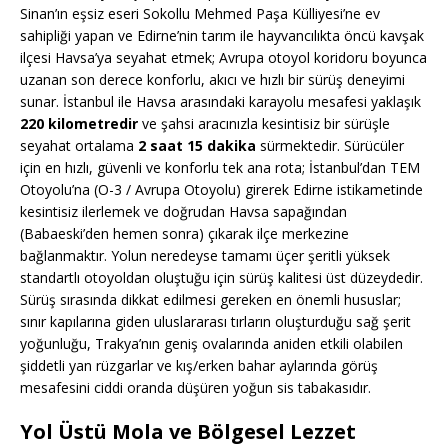
Sinan’ın eşsiz eseri Sokollu Mehmed Paşa Külliyesi’ne ev
sahipliği yapan ve Edirne’nin tarım ile hayvancılıkta öncü kavşak
ilçesi Havsa’ya seyahat etmek; Avrupa otoyol koridoru boyunca
uzanan son derece konforlu, akıcı ve hızlı bir sürüş deneyimi
sunar. İstanbul ile Havsa arasındaki karayolu mesafesi yaklaşık
220 kilometredir
ve şahsi aracınızla kesintisiz bir sürüşle
seyahat ortalama
2 saat 15 dakika
sürmektedir. Sürücüler
için en hızlı, güvenli ve konforlu tek ana rota; İstanbul’dan TEM
Otoyolu’na (O-3 / Avrupa Otoyolu) girerek Edirne istikametinde
kesintisiz ilerlemek ve doğrudan Havsa sapağından
(Babaeski’den hemen sonra) çıkarak ilçe merkezine
bağlanmaktır. Yolun neredeyse tamamı üçer şeritli yüksek
standartlı otoyoldan oluştuğu için sürüş kalitesi üst düzeydedir.
Sürüş sırasında dikkat edilmesi gereken en önemli hususlar;
sınır kapılarına giden uluslararası tırların oluşturduğu sağ şerit
yoğunluğu, Trakya’nın geniş ovalarında aniden etkili olabilen
şiddetli yan rüzgarlar ve kış/erken bahar aylarında görüş
mesafesini ciddi oranda düşüren yoğun sis tabakasıdır.
Yol Üstü Mola ve Bölgesel Lezzet