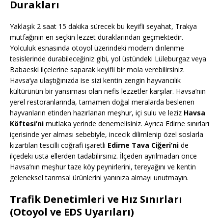
Durakları
Yaklaşık 2 saat 15 dakika sürecek bu keyifli seyahat, Trakya
mutfağının en seçkin lezzet duraklarından geçmektedir.
Yolculuk esnasında otoyol üzerindeki modern dinlenme
tesislerinde durabileceğiniz gibi, yol üstündeki Lüleburgaz veya
Babaeski ilçelerine saparak keyifli bir mola verebilirsiniz.
Havsa’ya ulaştığınızda ise sizi kentin zengin hayvancılık
kültürünün bir yansıması olan nefis lezzetler karşılar. Havsa’nın
yerel restoranlarında, tamamen doğal meralarda beslenen
hayvanların etinden hazırlanan meşhur, içi sulu ve leziz
Havsa
Köftesi’ni
mutlaka yerinde denemelisiniz. Ayrıca Edirne sınırları
içerisinde yer alması sebebiyle, incecik dilimlenip özel soslarla
kızartılan tescilli coğrafi işaretli
Edirne Tava Ciğeri’ni
de
ilçedeki usta ellerden tadabilirsiniz. İlçeden ayrılmadan önce
Havsa’nın meşhur taze köy peynirlerini, tereyağını ve kentin
geleneksel tarımsal ürünlerini yanınıza almayı unutmayın.
Trafik Denetimleri ve Hız Sınırları
(Otoyol ve EDS Uyarıları)