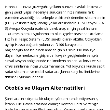
İstanbul – Havsa güzergahı, yolların pürüzsüz asfalt kalitesi ve
geniş şeritli yapısı nedeniyle sürücülerin hız sınırlarını fark
etmeden aşabildiği, bu sebeple elektronik denetim sistemlerinin
(EDS) kesintisiz uygulandığı yollar arasındadır. TEM Otoyolu (O-
3) Avrupa Otoyolu etabında binek araçlar için yasal hız sınırı
130 km/s olarak uygulanmakta olup gişeler arasında Ortalama
Hız İhlal Tespit Sistemi (EDS) sürekli olarak aktiftir. Otoyoldan
ayrılıp Havsa bağlantı yoluna ve D100 karayoluna
bağlandığınızda ise binek araçlar için hız sınırı 110 km/s’ye
düşer. İlçe merkezine girişlerde, kavşak geçişlerinde ve ışıklı
sinyalizasyon bölgelerinde ise limitlerin aniden 70 km/s ve 50
km/s sınırlarına indiği unutulmamalıdır. Yol boyunca kurulu sabit
radar sistemleri ve mobil radar araçlarına karşı hız limitlerine
titizlikle uyulması önerilir.
Otobüs ve Ulaşım Alternatifleri
Şahsi aracınız dışında bir ulaşım yöntemi tercih ediyorsanız,
İstanbul ile Havsa arasında oldukça konforlu, hızlı ve zengin
toplu taşıma alternatifleri mevcuttur. Karayolu toplu taşımasını