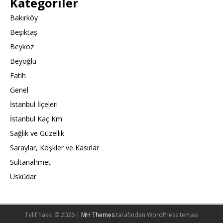
Kategoriler
Bakırköy
Beşiktaş
Beykoz
Beyoğlu
Fatih
Genel
İstanbul İlçeleri
İstanbul Kaç Km
Sağlık ve Güzellik
Saraylar, Köşkler ve Kasırlar
Sultanahmet
Üsküdar
Telif hakkı © 2026 |
MH Themes
tarafından WordPress teması